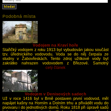
hledat
Podobná místa
Vodojem na Kraví hoře
Stařičký vodojem z roku 1913 byl vybudován jakou součást
tzv. úřednického vodovodu. Voda se do něj čerpala ze
studny v Žabovřeskách. Tento zdroj užitkové vody byl
zakrátko nahrazen vodovodem z Březové. Samotný
vodojem fungoval až do 60. let, kdy byl odstaven a funkci
celý článek
převzal vodojem Barvičova.
Vodojem v Denisových sadech
Už v roce 1416 byl v Brně postaven první vodovod, měl
napájet kašny na Horním a Dolním trhu a přivádět vodu do
pivovaru i do jednotlivých domů. Roku 1818 při úpravě sadů