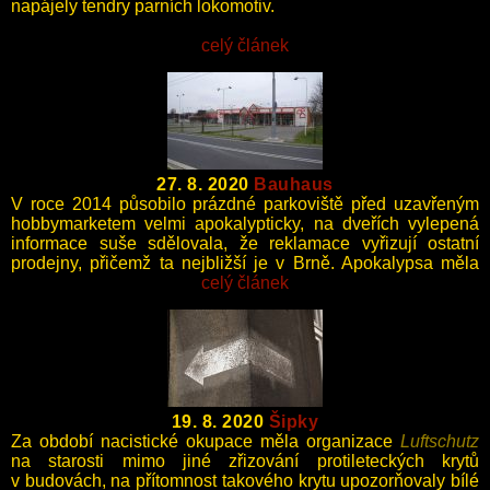
napájely tendry parních lokomotiv.
celý článek
27. 8. 2020
Bauhaus
V roce 2014 působilo prázdné parkoviště před uzavřeným
hobbymarketem velmi apokalypticky, na dveřích vylepená
informace suše sdělovala, že reklamace vyřizují ostatní
prodejny, přičemž ta nejbližší je v Brně. Apokalypsa měla
zřejmě pouze lokální charakter.
celý článek
19. 8. 2020
Šipky
Za období nacistické okupace měla organizace
Luftschutz
na starosti mimo jiné zřizování protileteckých krytů
v budovách, na přítomnost takového krytu upozorňovaly bílé