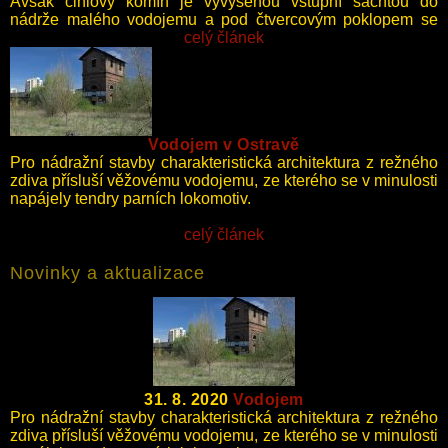
Avšak cihlový komín je vyvýšenou vstupní šachtou do
nádrže malého vodojemu a pod čtvercovým poklopem se
nacházela jednoduchá armaturní komora.
celý článek
Vodojem v Ostravě
Pro nádražní stavby charakteristická architektura z režného
zdiva přísluší věžovému vodojemu, ze kterého se v minulosti
napájely tendry parních lokomotiv.
celý článek
Novinky a aktualizace
31. 8. 2020
Vodojem
Pro nádražní stavby charakteristická architektura z režného
zdiva přísluší věžovému vodojemu, ze kterého se v minulosti