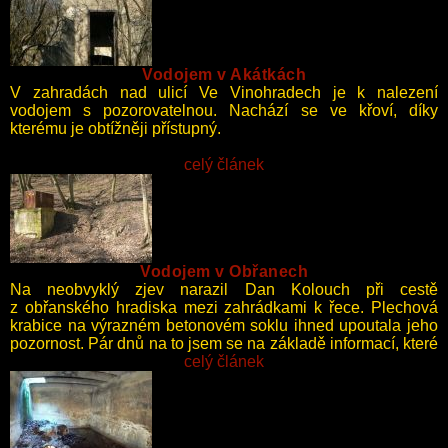
Vodojem v Akátkách
V zahradách nad ulicí Ve Vinohradech je k nalezení
vodojem s pozorovatelnou. Nachází se ve křoví, díky
kterému je obtížněji přístupný.
celý článek
Vodojem v Obřanech
Na neobvyklý zjev narazil Dan Kolouch při cestě
z obřanského hradiska mezi zahrádkami k řece. Plechová
krabice na výrazném betonovém soklu ihned upoutala jeho
pozornost. Pár dnů na to jsem se na základě informací, které
mi poskytl, vypravil na místo i já.
celý článek