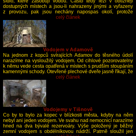
sídlo, které zásobují vodou. Často tedy leží v obtížněji
dostupných místech a jsou-li nahrazeny jinými a vyřazeny
z provozu, pak jsou nechány napospas okolí, protože
demolice by byla příliš nákladná. Díky tomu se stávají
celý článek
vděčnými cíli výprav za Kafélankou.
Vodojem v Adamově
Na jednom z kopců svírajících Adamov do těsného údolí
narazíme na vysloužilý vodojem. Od cihlové pozorovatelny
k němu vede cesta opatřená v místech s prudším stoupáním
kamennými schody. Otevřené plechové dveře jasně říkají, že
vodojem už není v provozu a zvou průzkumníka dál. Pod
celý článek
vstupní předsíňkou je armaturní komora určená k řízení
vodojemu. Kruhová nádrž je překryta skořepinovým stropem
s větracím komínem ve vrcholu a stěny jsou popsány hesly
připomínající Vonty a Stínadla – opuštěný vodojem zřejmě
nahrazoval v romantických představách dramatické scény
Vodojemy v Tišnově
z knih Jaroslava Foglara. K nezbytnému vybavení naopak
Co by to bylo za kopec v blízkosti města, kdyby na něm
patří odběrné potrubí se sacím košem, bezpečnostní přeliv
nebyl ani jeden vodojem. Ve svahu nad nemocnicí narazíme
a plnicí potrubí.
hned na dva bývalé rezervoáry. Výše položený je běžný
zemní vodojem s obdélníkovou nádrží. Patrně sloužil jen