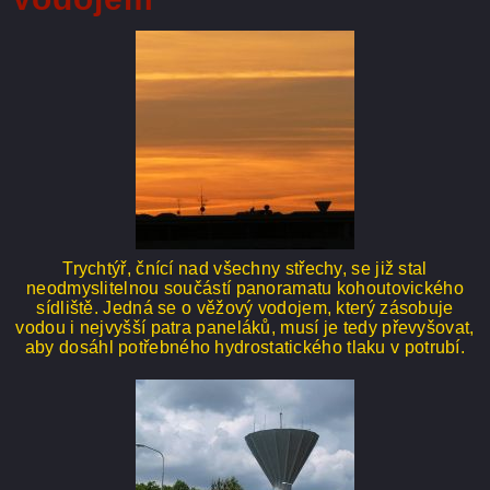
Trychtýř, čnící nad všechny střechy, se již stal
neodmyslitelnou součástí panoramatu kohoutovického
sídliště. Jedná se o věžový vodojem, který zásobuje
vodou i nejvyšší patra paneláků, musí je tedy převyšovat,
aby dosáhl potřebného hydrostatického tlaku v potrubí.