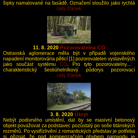
šipky namalované na fasádě. Označení sloužilo jako rychlá
orientace obyvatel při vyhlášení náletu, tak i po jeho
celý článek
skončení při případných vyprošťovacích pracích.
11. 8. 2020
Pozorovatelna CO
Ostravská aglomerace měla být v případě vojenského
napadení monitorována pěticí [1] pozorovatelen vystavěných
jako součást systému
CO
. Pro tyto pozorovatelny je
charakteristický šestiúhelníkový půdorys pozorovací
místnosti.
celý článek
3. 8. 2020
Úkryt
Nebýt podivného umístění, dal by se masivní betonový
objekt považovat za podstavec pozůstalý po soše titánských
rozměrů. Po vystřízlivění z romantických představ je potřeba
si přiznat, že pod kompenzačním ohybem parovodu je