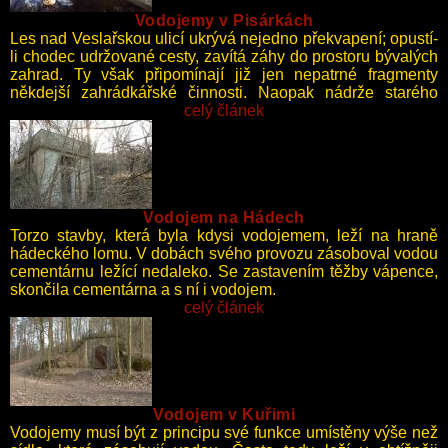
Vodojemy v Pisárkách
Les nad Veslařskou ulicí ukrývá nejedno překvapení; opustí-
li chodec udržované cesty, zavítá záhy do prostoru bývalých
zahrad. Ty však připomínají již jen nepatrné fragmenty
někdejší zahrádkářské činnosti. Naopak nádrže starého
vodojemu přehlédnout nelze, vstupní otvory přímo bijí do očí.
celý článek
Vodojem na Hádech
Torzo stavby, která byla kdysi vodojemem, leží na hraně
hádeckého lomu. V dobách svého provozu zásoboval vodou
cementárnu ležící nedaleko. Se zastavením těžby vápence,
skončila cementárna a s ní i vodojem.
celý článek
Vodojem v Kuřimi
Vodojemy musí být z principu své funkce umístěny výše než