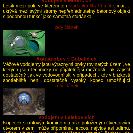
Vodojem v Modřicích
Lesík mezi poli, ve kterém je i
studánka Na Primále
, marně
ukrývá mezi svými stromy nepřehlédnutelný betonový objekt
s podobnou funkcí jako samotná studánka.
celý článek
Aquaglobus v Dobelicích
Věžové vodojemy jsou výraznými prvky rovinatých území, ve
kterých jsou technicky nejpřijatelnější možností, jak zajistit
dostatečný tlak ve vodovodní síti v případech, kdy v blízkosti
spotřebiště není dostatečně vysoký kopec umožňující
situování zemního vodojemu.
celý článek
Vodojem v Lelekovicích
Kopeček s cihlovým komínem a níže položeným čtvercovým
otvorem v zemi může připomínat leccos, nejvíce asi udírnu.