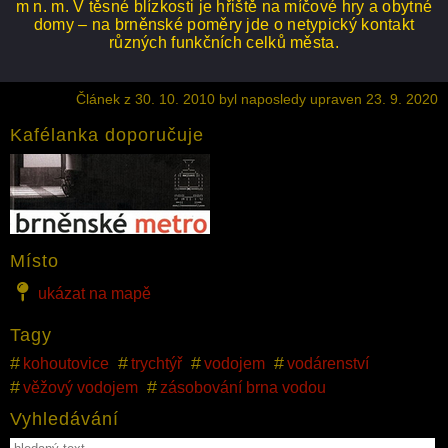
m n. m. V těsné blízkosti je hřiště na míčové hry a obytné
domy – na brněnské poměry jde o netypický kontakt
různých funkčních celků města.
Článek z 30. 10. 2010 byl naposledy upraven 23. 9. 2020
Kafélanka doporučuje
Místo
ukázat na mapě
Tagy
kohoutovice
trychtýř
vodojem
vodárenství
věžový vodojem
zásobování brna vodou
Vyhledávání