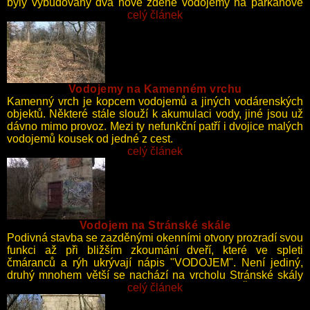
byly vybudovány dva nové zděné vodojemy na parkánové
zdi. K uvedení do provozu došlo o dvě léta později.
celý článek
V důsledku přebudovaní vodovodního systému, byl vodojem
roku 1873 zrušen a začínal chátrat.
Vodojemy na Kamenném vrchu
Kamenný vrch je kopcem vodojemů a jiných vodárenských
objektů. Některé stále slouží k akumulaci vody, jiné jsou už
dávno mimo provoz. Mezi ty nefunkční patří i dvojice malých
vodojemů kousek od jedné z cest.
celý článek
Vodojem na Stránské skále
Podivná stavba se zazděnými okenními otvory prozradí svou
funkci až při bližším zkoumání dveří, které ve spleti
čmáranců a rýh ukrývají nápis "VODOJEM". Není jediný,
druhý mnohem větší se nachází na vrcholu Stránské skály
a je stále v provozu, zásobuje především Černovickou
celý článek
terasu.