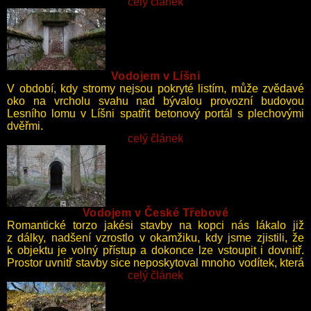
jako vyrovnávací – do nádrže vede jen jedna trubka, ta
celý článek
mohla vodu v době snížené spotřeby přivádět a během
zvýšené spotřeby dotovat vodovodní řad. Přeliv, který
zabraňoval přeplnění vodojemu, ústí do vstupní šachty a je
zároveň jedinou možností jak se dostat do nádrže. Bohužel
jeho rozměry činí tento záměr značně obtížným.
Vodojem v Líšni
V období, kdy stromy nejsou pokryté listím, může zvědavé
oko na vrcholu svahu nad bývalou provozní budovou
Lesního lomu v Líšni spatřit betonový portál s plechovými
dvěřmi.
celý článek
Vodojem v České Třebové
Romantické torzo jakési stavby na kopci nás lákalo již
z dálky, nadšení vzrostlo v okamžiku, kdy jsme zjistili, že
k objektu je volný přístup a dokonce lze vstoupit i dovnitř.
Prostor uvnitř stavby sice neposkytoval mnoho vodítek, která
by napověděla účel stavby, avšak skutečnost, že ve svahu
celý článek
pod stavbou dříve stávala nějaká továrna, by mohla
znamenat, že se zde setkáváme s pozůstatky historického