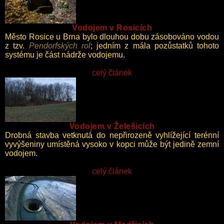
věžového vodojemu.
Vodojem v Rosicích
Město Rosice u Brna bylo dlouhou dobu zásobováno vodou
z tzv.
Pendorfských rol
; jedním z mála pozůstatků tohoto
systému je část nádrže vodojemu.
celý článek
Vodojem v Želešicích
Drobná stavba vetknutá do nepřirozeně vyhlížející terénní
vyvýšeniny umístěná vysoko v kopci může být jedině zemní
vodojem.
celý článek