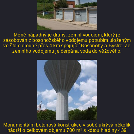
Méně nápadný je druhý, zemní vodojem, který je
zásobován z bosonožského vodojemu potrubím uloženým
ve štole dlouhé přes 4 km spojující Bosonohy a Bystrc. Ze
zemního vodojemu je čerpána voda do věžového.
Monumentální betonová konstrukce v sobě ukrývá několik
3
nádrží o celkovém objemu 700 m
s kótou hladiny 439