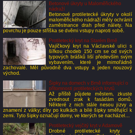
Betonové úkryty u Maloměřického
nádraží
Betonové protiletecké úkryty v okolí
maloměřického nádraží měly ochránit
zaměstnance drah před nálety. Na
povrchu je pouze stříška se dvěmi vstupy naproti sobě.
Protiletecký kryt na Starém Brně
Vajíčkový kryt na Václavské ulici s
šířkou chodeb 150 cm se od svých
typových brášků liší především svým
vybavením, které je mimořádně
zachovalé. Měl původně dva vstupy a jeden nouzový
východ.
Šipky na domech v Brně informující o
přítomnosti protileteckých krytů
Až příště půjdete městem, zkuste
zvednout zrak k fasádám domů.
Některé z nich stále nesou jizvy a
znamení z války; díry po kulkách a bílé šipky směřující k
zemi. Tyto šipky označují domy, ve kterých se nacházel…
Protiletecký vejčitý kryt v Adamově
Drobné protiletecké kryty s