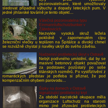
pozorovatelnami, které umožňovaly
sledovat případné výbuchy a dopady leteckých pum. V
jedné jihlavské továrně je tento objekt…
Válečná pozorovatelna typu
Einmannluftschutzbunker v
Zábrdovicích
Nezvykle vysoká skruž ležela
poklidně v zapomenutém cípu
železniční vlečky u tepláren na Špitálce a divoký chmel
se rozvážně chystal ji navěky ukrýt do svého závěsu.
Nadzemní protiletecký úkryt v Ostravě
Nebýt podivného umístění, dal by se
masivní betonový objekt považovat
za podstavec pozůstalý po soše
titánských rozměrů. Po vystřízlivění z
romantických představ je potřeba si přiznat, že pod
kompenzačním ohybem parovodu…
Šipky na domech v Ostravě
signalizující protiletecký kryt
Za období nacistické okupace měla
organizace Luftschutz na starosti
mimo jiné zřizování protileteckých