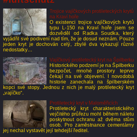
Trojice vajíčkových protileteckých krytů
na Kraví hoře
O existenci trojice vajíčkových krytů
typu L-150 na Kraví hoře jsem se
dozvěděl od Radka Soudka, který
vyjádřil své podivení nad tím, že je dosud neznám. Pouze
jeden kryt je dochován celý, zbylé dva vykazují různé
nedostatky…
Vajíčkový protiletecký kryt na Špilberku
Historického podzemí je na Špilberku
bezpočet, mnohé prostory teprve
čekají na své objevení. I novodobá
historie zanechala na špilberském
kopci své stopy. Jednou z nich je malý protiletecký kryt
„vajíčko“.
Protiletecký kryt v Maloměřicích
Protiletecký kryt charakteristického
vejčitého průřezu mohl během náletu
poskytnout ochranu až dvěma stům
osob. Pro zaměstnance cementárny
jej nechal vystavět její tehdejší ředitel.