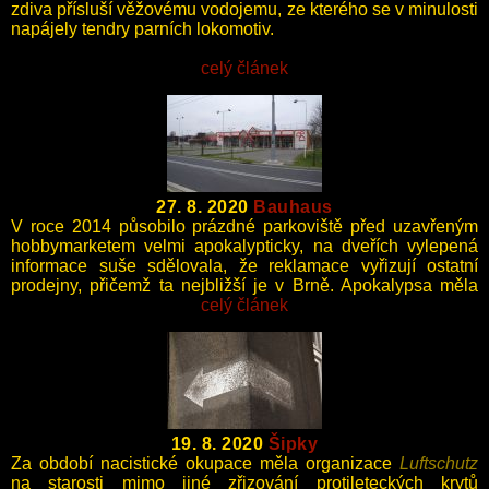
zdiva přísluší věžovému vodojemu, ze kterého se v minulosti
napájely tendry parních lokomotiv.
celý článek
27. 8. 2020
Bauhaus
V roce 2014 působilo prázdné parkoviště před uzavřeným
hobbymarketem velmi apokalypticky, na dveřích vylepená
informace suše sdělovala, že reklamace vyřizují ostatní
prodejny, přičemž ta nejbližší je v Brně. Apokalypsa měla
zřejmě pouze lokální charakter.
celý článek
19. 8. 2020
Šipky
Za období nacistické okupace měla organizace
Luftschutz
na starosti mimo jiné zřizování protileteckých krytů