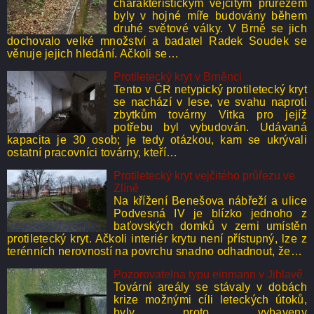
charakteristickým vejčitým průřezem
byly v hojné míře budovány během
druhé světové války. V Brně se jich
dochovalo velké množství a badatel Radek Soudek se
věnuje jejich hledání. Ačkoli se…
Protiletecký kryt v Brněnci
Tento v ČR netypický protiletecký kryt
se nachází v lese, ve svahu naproti
zbytkům továrny Vitka pro jejíž
potřebu byl vybudován. Udávaná
kapacita je 30 osob; je tedy otázkou, kam se ukrývali
ostatní pracovníci továrny, kteří…
Protiletecký kryt vejčitého průřezu ve
Zlíně
Na křížení Benešova nábřeží a ulice
Podvesná IV je blízko jednoho z
baťovských domků v zemi umístěn
protiletecký kryt. Ačkoli interiér krytu není přístupný, lze z
terénních nerovností na povrchu snadno odhadnout, že…
Pozorovatelna typu einmann v Jihlavě
Tovární areály se stávaly v dobách
krize možnými cíli leteckých útoků,
byly proto vybaveny