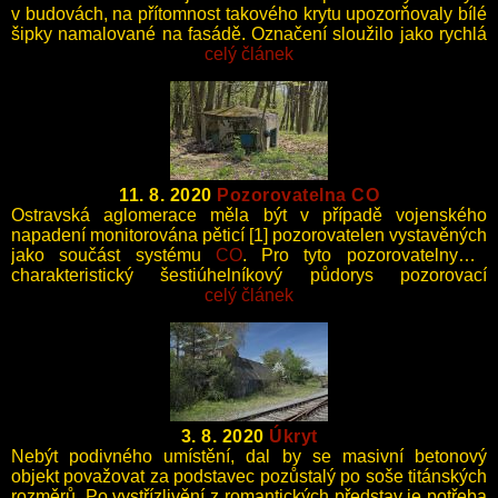
v budovách, na přítomnost takového krytu upozorňovaly bílé
šipky namalované na fasádě. Označení sloužilo jako rychlá
orientace obyvatel při vyhlášení náletu, tak i po jeho
celý článek
skončení při případných vyprošťovacích pracích.
11. 8. 2020
Pozorovatelna CO
Ostravská aglomerace měla být v případě vojenského
napadení monitorována pěticí [1] pozorovatelen vystavěných
jako součást systému
CO
. Pro tyto pozorovatelny je
charakteristický šestiúhelníkový půdorys pozorovací
místnosti.
celý článek
3. 8. 2020
Úkryt
Nebýt podivného umístění, dal by se masivní betonový
objekt považovat za podstavec pozůstalý po soše titánských
rozměrů. Po vystřízlivění z romantických představ je potřeba