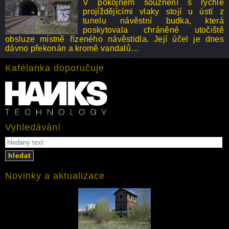
V pokojném souznění s rychle
projíždějícími vlaky stojí u ústí z
tunelu návěstní budka, která
poskytovala chráněné utočiště
obsluze místně řízeného návěstidla. Její účel je dnes
dávno překonán a kromě vandalů…
Kafélanka doporučuje
Vyhledávání
hledat
Novinky a aktualizace