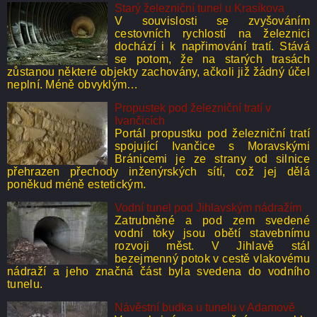
Starý železniční tunel u Krasíkova
V souvislosti se zvyšováním
cestovních rychlostí na železnici
dochází i k napřimování tratí. Stává
se potom, že na starých trasách
zůstanou některé objekty zachovány, ačkoli již žádný účel
neplní. Méně obvyklým…
Propustek pod železniční tratí v
Ivančicích
Portál propustku pod železniční tratí
spojující Ivančice s Moravskými
Bránicemi je ze strany od silnice
přehrazen přechody inženýrských sítí, což jej dělá
poněkud méně estetickým.
Vodní tunel pod Jihlavským nádražím
Zatrubněné a pod zem svedené
vodní toky jsou obětí stavebnímu
rozvoji měst. V Jihlavě stál
bezejmenný potok v cestě vlakovému
nádraží a jeho značná část byla svedena do vodního
tunelu.
Návěstní budka u tunelu v Adamově