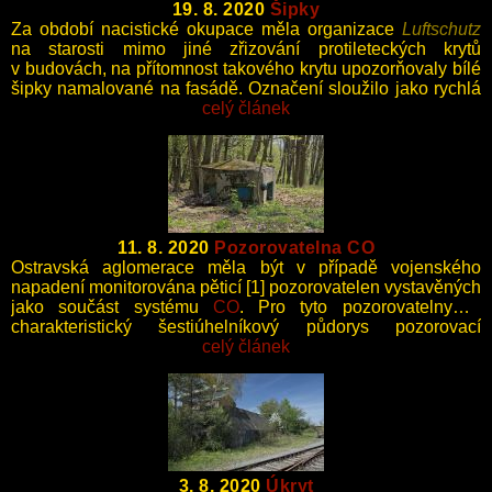
19. 8. 2020
Šipky
Za období nacistické okupace měla organizace
Luftschutz
na starosti mimo jiné zřizování protileteckých krytů
v budovách, na přítomnost takového krytu upozorňovaly bílé
šipky namalované na fasádě. Označení sloužilo jako rychlá
orientace obyvatel při vyhlášení náletu, tak i po jeho
celý článek
skončení při případných vyprošťovacích pracích.
11. 8. 2020
Pozorovatelna CO
Ostravská aglomerace měla být v případě vojenského
napadení monitorována pěticí [1] pozorovatelen vystavěných
jako součást systému
CO
. Pro tyto pozorovatelny je
charakteristický šestiúhelníkový půdorys pozorovací
místnosti.
celý článek
3. 8. 2020
Úkryt