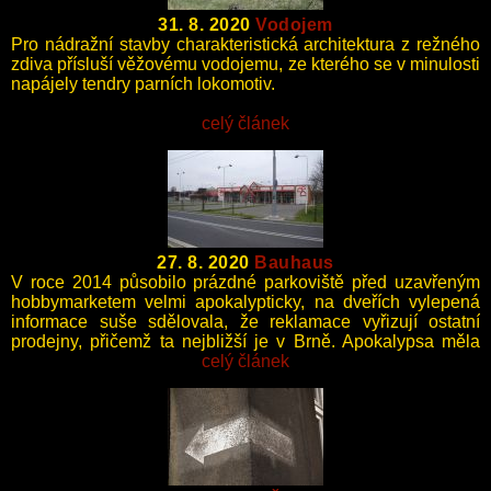
31. 8. 2020
Vodojem
Pro nádražní stavby charakteristická architektura z režného
zdiva přísluší věžovému vodojemu, ze kterého se v minulosti
napájely tendry parních lokomotiv.
celý článek
27. 8. 2020
Bauhaus
V roce 2014 působilo prázdné parkoviště před uzavřeným
hobbymarketem velmi apokalypticky, na dveřích vylepená
informace suše sdělovala, že reklamace vyřizují ostatní
prodejny, přičemž ta nejbližší je v Brně. Apokalypsa měla
zřejmě pouze lokální charakter.
celý článek