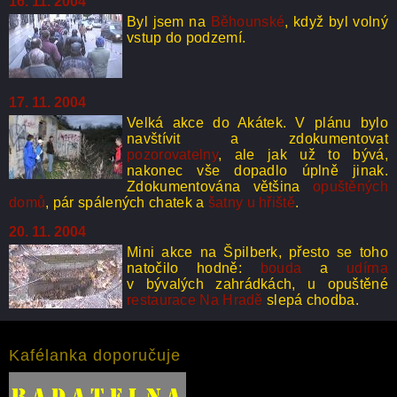
16. 11. 2004
Byl jsem na
Běhounské
, když byl volný
vstup do podzemí.
17. 11. 2004
Velká akce do Akátek. V plánu bylo
navštívit a zdokumentovat
pozorovatelny
, ale jak už to bývá,
nakonec vše dopadlo úplně jinak.
Zdokumentována většina
opuštěných
domů
, pár spálených chatek a
šatny u hřiště
.
20. 11. 2004
Mini akce na Špilberk, přesto se toho
natočilo hodně:
bouda
a
udírna
v bývalých zahrádkách, u opuštěné
restaurace Na Hradě
slepá chodba.
Kafélanka doporučuje