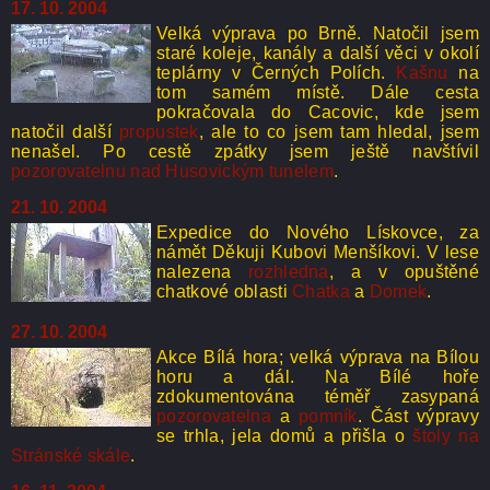
17. 10. 2004
Velká výprava po Brně. Natočil jsem
staré koleje, kanály a další věci v okolí
teplárny v Černých Polích.
Kašnu
na
tom samém místě. Dále cesta
pokračovala do Cacovic, kde jsem
natočil další
propustek
, ale to co jsem tam hledal, jsem
nenašel. Po cestě zpátky jsem ještě navštívil
pozorovatelnu nad Husovickým tunelem
.
21. 10. 2004
Expedice do Nového Lískovce, za
námět Děkuji Kubovi Menšíkovi. V lese
nalezena
rozhledna
, a v opuštěné
chatkové oblasti
Chatka
a
Domek
.
27. 10. 2004
Akce Bílá hora; velká výprava na Bílou
horu a dál. Na Bílé hoře
zdokumentována téměř zasypaná
pozorovatelna
a
pomník
. Část výpravy
se trhla, jela domů a přišla o
štoly na
Stránské skále
.