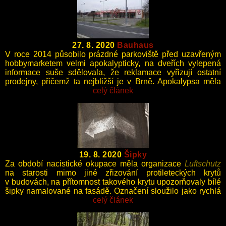
27. 8. 2020
Bauhaus
V roce 2014 působilo prázdné parkoviště před uzavřeným
hobbymarketem velmi apokalypticky, na dveřích vylepená
informace suše sdělovala, že reklamace vyřizují ostatní
prodejny, přičemž ta nejbližší je v Brně. Apokalypsa měla
zřejmě pouze lokální charakter.
celý článek
19. 8. 2020
Šipky
Za období nacistické okupace měla organizace
Luftschutz
na starosti mimo jiné zřizování protileteckých krytů
v budovách, na přítomnost takového krytu upozorňovaly bílé
šipky namalované na fasádě. Označení sloužilo jako rychlá
orientace obyvatel při vyhlášení náletu, tak i po jeho
celý článek
skončení při případných vyprošťovacích pracích.