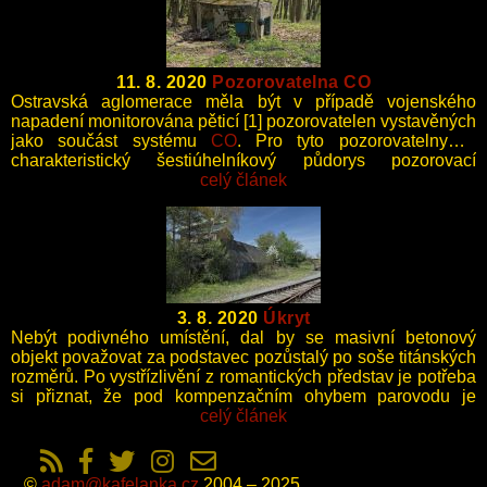
11. 8. 2020
Pozorovatelna CO
Ostravská aglomerace měla být v případě vojenského
napadení monitorována pěticí [1] pozorovatelen vystavěných
jako součást systému
CO
. Pro tyto pozorovatelny je
charakteristický šestiúhelníkový půdorys pozorovací
místnosti.
celý článek
3. 8. 2020
Úkryt
Nebýt podivného umístění, dal by se masivní betonový
objekt považovat za podstavec pozůstalý po soše titánských
rozměrů. Po vystřízlivění z romantických představ je potřeba
si přiznat, že pod kompenzačním ohybem parovodu je
nadzemní protiletecký kryt pro ukrytí zaměstnanců nádraží.
celý článek
Zkosení silného stropu bylo nejspíš zamýšleno k odražení
přímého zásahu, avšak aby tento efekt byl úplný, musel by
mít kryt tvar pyramidy.
©
adam@kafelanka.cz
2004 – 2025