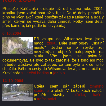
Přestože Kafélanka existuje už od dubna roku 2004,
kroniku jsem začal psát až v říjnu. Do té doby proběhlo
plno velkých akcí, které položily základ Kafélance a udaly
směr, kterým se vydává další činnost. Fotky jsem dělal
přes kameru, tak podle toho vypadají.
6. 10. 2004
Při vstupu do Wilsonova lesa jsem
natočil
zídku
. Dále jsem objevil „skalní
město“. Jedná se o zbytky zdí
neznámých objektů nalepených na
skálu. Vše jsem se pokoušel
dokumentovat, ale bylo to tak zarostlé, že z toho asi moc
nebude. Zůstává ale záhadou, co tam bylo a k čemu to
sloužilo. Během cesty do Wilsonova lesa jsem natočil na
Kraví hoře
sluneční hodiny
a
jezírko
.
14. 10. 2004
Udělal jsem pár záběrů
zimního
stadionu
a okolí. V Lužánkách natočil
průběh stavby
potůčku
,
kašnu
a
trafostanici
.