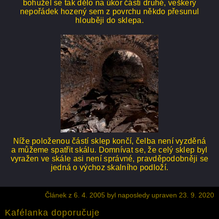
bohužel se tak dělo na úkor části druhé, veškerý
nepořádek hozený sem z povrchu někdo přesunul
hlouběji do sklepa.
Níže položenou částí sklep končí, čelba není vyzděná
a můžeme spatřit skálu. Domnívat se, že celý sklep byl
vyražen ve skále asi není správné, pravděpodobněji se
jedná o výchoz skalního podloží.
Článek z 6. 4. 2005 byl naposledy upraven 23. 9. 2020
Kafélanka doporučuje