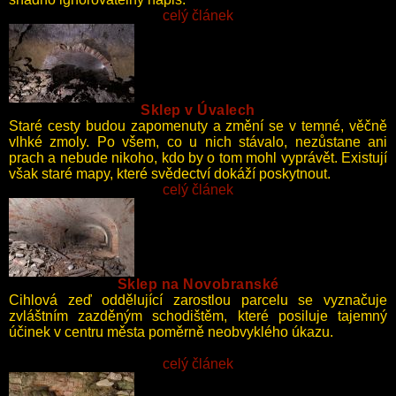
celý článek
Sklep v Úvalech
Staré cesty budou zapomenuty a změní se v temné, věčně
vlhké zmoly. Po všem, co u nich stávalo, nezůstane ani
prach a nebude nikoho, kdo by o tom mohl vyprávět. Existují
však staré mapy, které svědectví dokáží poskytnout.
celý článek
Sklep na Novobranské
Cihlová zeď oddělující zarostlou parcelu se vyznačuje
zvláštním zazděným schodištěm, které posiluje tajemný
účinek v centru města poměrně neobvyklého úkazu.
celý článek