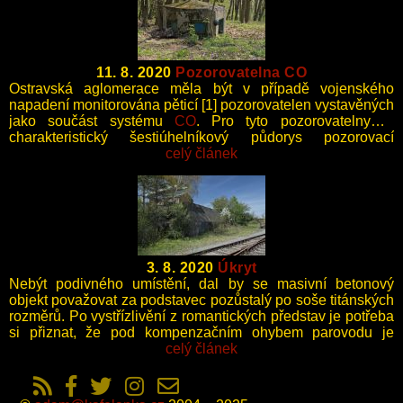
11. 8. 2020
Pozorovatelna CO
Ostravská aglomerace měla být v případě vojenského
napadení monitorována pěticí [1] pozorovatelen vystavěných
jako součást systému
CO
. Pro tyto pozorovatelny je
charakteristický šestiúhelníkový půdorys pozorovací
místnosti.
celý článek
3. 8. 2020
Úkryt
Nebýt podivného umístění, dal by se masivní betonový
objekt považovat za podstavec pozůstalý po soše titánských
rozměrů. Po vystřízlivění z romantických představ je potřeba
si přiznat, že pod kompenzačním ohybem parovodu je
nadzemní protiletecký kryt pro ukrytí zaměstnanců nádraží.
celý článek
Zkosení silného stropu bylo nejspíš zamýšleno k odražení
přímého zásahu, avšak aby tento efekt byl úplný, musel by
mít kryt tvar pyramidy.