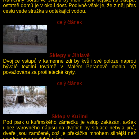
ostatně domů je v okolí dost. Podivné však je, že z něj přes
cestu vede stružka s odtékající vodou.
celý článek
Sklepy v Jihlavě
Dvojice vstupů v kamenné zdi by kvůli své poloze naproti
bývalé textilní továrně v Malém Beranově mohla být
považována za protiletecké kryty.
celý článek
Sklep v Kuřimi
Pod park u kuřimského zámečku je vstup zakázán, avšak
i bez varovného nápisu na dveřích by situace nebyla jiná,
dveře jsou zamčené, což je překážka mnohem silnější než
snadno ignorovatelný nápis.