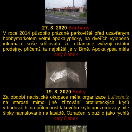
27. 8. 2020
Bauhaus
V roce 2014 působilo prázdné parkoviště před uzavřeným
hobbymarketem velmi apokalypticky, na dveřích vylepená
informace suše sdělovala, že reklamace vyřizují ostatní
prodejny, přičemž ta nejbližší je v Brně. Apokalypsa měla
zřejmě pouze lokální charakter.
celý článek
19. 8. 2020
Šipky
Za období nacistické okupace měla organizace
Luftschutz
na starosti mimo jiné zřizování protileteckých krytů
v budovách, na přítomnost takového krytu upozorňovaly bílé
šipky namalované na fasádě. Označení sloužilo jako rychlá
orientace obyvatel při vyhlášení náletu, tak i po jeho
celý článek
skončení při případných vyprošťovacích pracích.