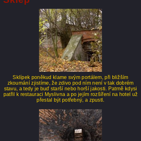
Sklípek poněkud klame svým portálem, při bližším
zkoumání zjistíme, že zdivo pod ním není v tak dobrém
stavu, a tedy je buď starší nebo horší jakosti. Patrně kdysi
patřil k restauraci Myslivna a po jejím rozšíření na hotel už
přestal být potřebný, a zpustl.