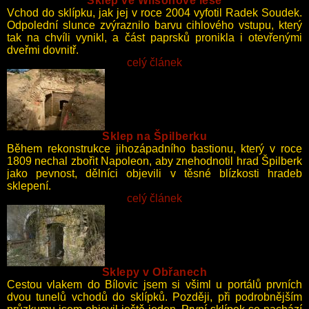
Sklep ve Wilsonově lese
Vchod do sklípku, jak jej v roce 2004 vyfotil Radek Soudek.
Odpolední slunce zvýraznilo barvu cihlového vstupu, který
tak na chvíli vynikl, a část paprsků pronikla i otevřenými
dveřmi dovnitř.
foto Radovan SAD Soudek
celý článek
Sklep na Špilberku
Během rekonstrukce jihozápadního bastionu, který v roce
1809 nechal zbořit Napoleon, aby znehodnotil hrad Špilberk
jako pevnost, dělníci objevili v těsné blízkosti hradeb
sklepení.
celý článek
Sklepy v Obřanech
Cestou vlakem do Bílovic jsem si všiml u portálů prvních
dvou tunelů vchodů do sklípků. Později, při podrobnějším