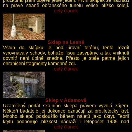
průzkumu jsem objevil ještě jeden. První sklípek se nachází
na pravé straně obřanského tunelu velice blízko kolejí.
Kamenný vstup s cihlovou klenbou v hustém křoví působí
celý článek
velmi tajemně.
Sklep na Lesné
Vstup do sklípku je pod úrovní terénu, tento rozdíl
vyrovnávaly schody, bohužel jsou zasypány, a tak vniknutí
dovnitř není úplně snadné. Přesto je stále patrné jejich
ohraničení fragmenty kamenné zdi.
celý článek
Sklep v Adamově
Uzamčený portál skalního sklepa právem vyvolá zájem.
Někteří badatelé jej dokonce označují za protiletecký kryt.
Mnoho sklepů posloužilo během náletů jako úkryt. Teorii
krytu podporuje blízkost nádraží i letopočet 1939 nad
vstupními dveřmi.
celý článek