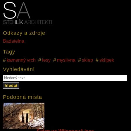
Odkazy a zdroje
Badatelna
Tagy
kamenný vrch
lesy
myslivna
sklep
sklípek
Vyhledávání
hledat
Podobná místa