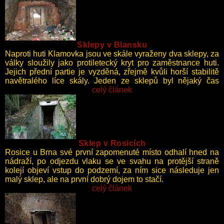
Sklepy v Blansku
Naproti huti Klamovka jsou ve skále vyraženy dva sklepy, za
války sloužily jako protiletecký kryt pro zaměstnance huti.
Jejich přední partie je vyzděná, zřejmě kvůli horší stabilitě
navětralého líce skály. Jeden ze sklepů byl nějaký čas
obýván bezdomovci, kteří po sobě zanechali nepořádek
celý článek
a deku jako závěs na vstupu dovnitř. Druhý sklep někdo
zneužil k odložení starých pneumatik.
Sklep v Rosicích
Rosice u Brna své první zapomenuté místo odhalí hned na
nádraží, po odjezdu vlaku se ve svahu na protější straně
kolejí objeví vstup do podzemí, za ním sice následuje jen
malý sklep, ale na první dobrý dojem to stačí.
celý článek