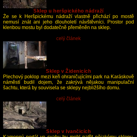
Sklep u heršpického nádraží
Že se k Heršpickému nádraží vlastně přichází po mostě
nemusí znát ani jeho dlouholetí návštěvníci. Prostor pod
klenbou mostu byl dodatečně přeměněn na sklep.
celý článek
Sklep v Židenicích
Plechový poklop mezi keři ohraničujícími park na Karáskově
náměstí budil dojem, že zakrývá nějakou manipulační
šachtu, která by souvisela se sklepy nejbližšího domu.
celý článek
Sklep v Ivančicích
Kamenný portál ve svahu by mohl patřit nějakému sklepu,